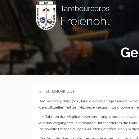
Ge
am
28. JANUAR 2026
Am Samstag, den 17.01., fand die diesjährige Generalvers
dem offiziellen Teil der Mitgliederversammlung sowie ei
Im Rahmen der Mitgliederversammlung wurden alle wich
auf das vergangene Jahr standen unter anderem die Pla
personelle Entscheidungen wurden getroffen, denn in di
Das Amt des Geschäftsführers wurde erneut von Jens Lut