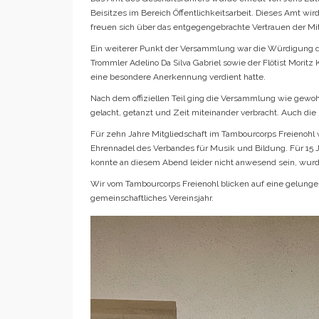
Beisitzes im Bereich Öffentlichkeitsarbeit. Dieses Amt w
freuen sich über das entgegengebrachte Vertrauen der Mit
Ein weiterer Punkt der Versammlung war die Würdigung d
Trommler Adelino Da Silva Gabriel sowie der Flötist Morit
eine besondere Anerkennung verdient hatte.
Nach dem offiziellen Teil ging die Versammlung wie gewoh
gelacht, getanzt und Zeit miteinander verbracht. Auch die 
Für zehn Jahre Mitgliedschaft im Tambourcorps Freienohl
Ehrennadel des Verbandes für Musik und Bildung. Für 15 
konnte an diesem Abend leider nicht anwesend sein, wurde
Wir vom Tambourcorps Freienohl blicken auf eine gelung
gemeinschaftliches Vereinsjahr.