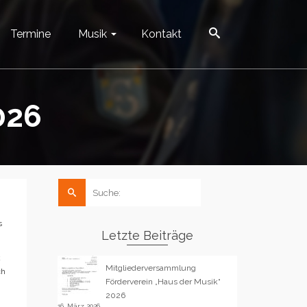
Termine
Musik
Kontakt
026
Suche
nach:
s
Letzte Beiträge
k
Mitgliederversammlung
ch
Förderverein „Haus der Musik“
2026
16. März 2026