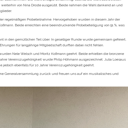
ird weiterhin von Nina Droste ausgeübt. Beide nahmen die Wahl dankend an und
glieder.
er regelmäßigen Probeteilnahme. Hervorgehoben wurden in diesem Jahr der
z Koßmann. Beide erreichten eine beeindruckende Probebeteiligung von 91 %, was
nt in den gemütlichen Teil über. In geselliger Runde wurde gemeinsam gefeiert,
Ehrungen für langjährige Mitgliedschaft durften dabei nicht fehlen.
 wurden Nele Welsch und Moritz Koßmann geehrt. Beide erhielten die bronzene
Jahre Vereinszugehörigkeit wurde Philip Höhmann ausgezeichnet. Julia Loesaus
 jedoch ebenfalls für 10 Jahre Vereinszugehörigkeit geehrt.
ene Generalversammlung zurück und freuen uns auf ein musikalisches und