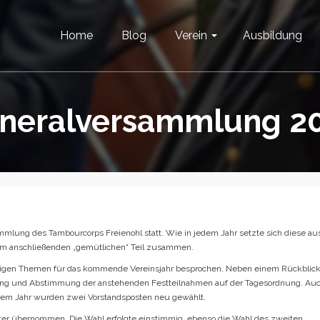
Home
Blog
Verein
Ausbildung
neralversammlung 2
ammlung des Tambourcorps Freienohl statt. Wie in jedem Jahr setzte sich diese au
nem anschließenden „gemütlichen“ Teil zusammen.
tigen Themen für das kommende Vereinsjahr besprochen. Neben einem Rückblic
nung und Abstimmung der anstehenden Festteilnahmen auf der Tagesordnung. Au
esem Jahr wurden zwei Vorstandsposten neu gewählt.
ter übernommen. Die Wahl erfolgte einstimmig, ebenso die Wahl des zweiten